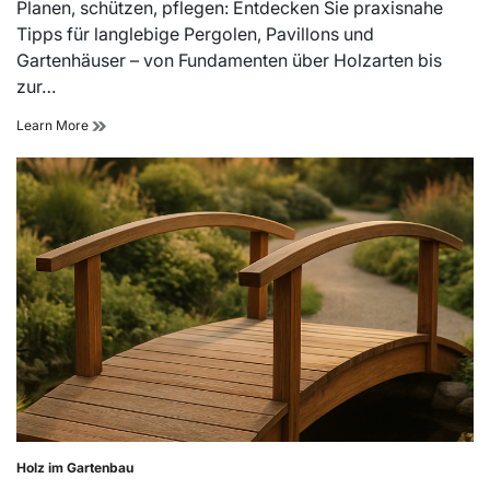
read
Planen, schützen, pflegen: Entdecken Sie praxisnahe
time
Tipps für langlebige Pergolen, Pavillons und
Gartenhäuser – von Fundamenten über Holzarten bis
zur…
Holzschutz
Learn More
&
Langlebigkeit:
Gartenkonzepte
von
gartenarchitekt.net
Holz im Gartenbau
Posted