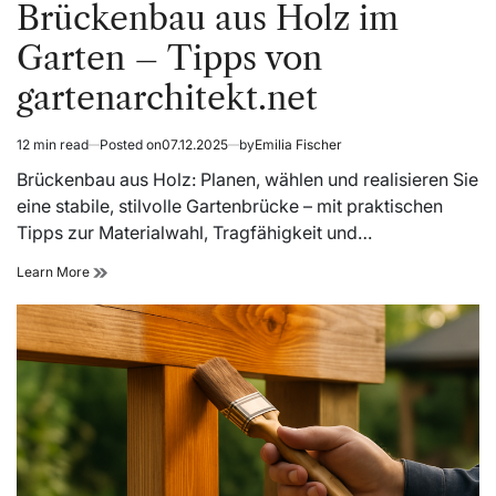
in
Brückenbau aus Holz im
Garten – Tipps von
gartenarchitekt.net
12 min read
Posted on
07.12.2025
by
Emilia Fischer
Estimated
read
Brückenbau aus Holz: Planen, wählen und realisieren Sie
time
eine stabile, stilvolle Gartenbrücke – mit praktischen
Tipps zur Materialwahl, Tragfähigkeit und…
Brückenbau
Learn More
aus
Holz
im
Garten
–
Tipps
von
gartenarchitekt.net