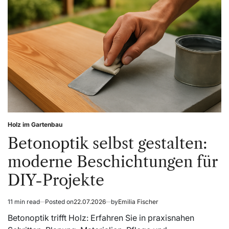
Unternehmen
im
effizient
Unternehmen
gestalten
effizient
gestalten
Holz im Gartenbau
Posted
in
Betonoptik selbst gestalten:
moderne Beschichtungen für
DIY-Projekte
11 min read
Posted on
22.07.2026
by
Emilia Fischer
Estimated
read
Betonoptik trifft Holz: Erfahren Sie in praxisnahen
time