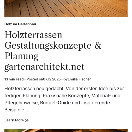
Holz im Gartenbau
Posted
in
Holzterrassen
Gestaltungskonzepte &
Planung –
gartenarchitekt.net
13 min read
Posted on
07.12.2025
by
Emilia Fischer
Estimated
read
Holzterrassen neu gedacht: Von der ersten Idee bis zur
time
fertigen Planung. Praxisnahe Konzepte, Material- und
Pflegehinweise, Budget-Guide und inspirierende
Beispiele…
Holzterrassen
Learn More
Gestaltungskonzepte
&