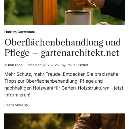
Holz im Gartenbau
Posted
in
Oberflächenbehandlung und
Pflege – gartenarchitekt.net
11 min read
Posted on
07.12.2025
by
Emilia Fischer
Estimated
read
Mehr Schutz, mehr Freude: Entdecken Sie praxisnahe
time
Tipps zur Oberflächenbehandlung, Pflege und
nachhaltigen Holzwahl für Garten-Holzstrukturen – jetzt
informieren!
Oberflächenbehandlung
Learn More
und
Pflege
–
gartenarchitekt.net