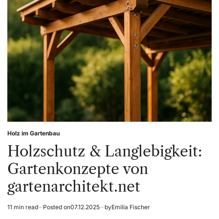
Planung
–
gartenarchitekt.net
Holz im Gartenbau
Posted
in
Holzschutz & Langlebigkeit:
Gartenkonzepte von
gartenarchitekt.net
11 min read
Posted on
07.12.2025
by
Emilia Fischer
Estimated