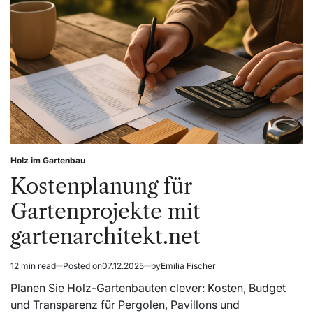
Holz im Gartenbau
Posted
in
Kostenplanung für
Gartenprojekte mit
gartenarchitekt.net
12 min read
Posted on
07.12.2025
by
Emilia Fischer
Estimated
read
Planen Sie Holz-Gartenbauten clever: Kosten, Budget
time
und Transparenz für Pergolen, Pavillons und