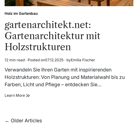
Holz im Gartenbau
Posted
in
gartenarchitekt.net:
Gartenarchitektur mit
Holzstrukturen
12 min read
Posted on
07.12.2025
by
Emilia Fischer
Estimated
read
Verwandeln Sie Ihren Garten mit inspirierenden
time
Holzstrukturen: Von Planung und Materialwahl bis zu
Farben, Licht und Pflege – entdecken Sie…
gartenarchitekt.net:
Learn More
Gartenarchitektur
mit
Holzstrukturen
Beitragsnavigation
←
Older Articles