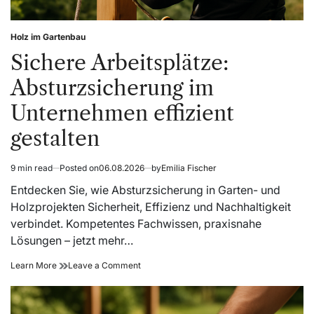
Holz im Gartenbau
Posted
in
Sichere Arbeitsplätze:
Absturzsicherung im
Unternehmen effizient
gestalten
9 min read
Posted on
06.08.2026
by
Emilia Fischer
Estimated
read
Entdecken Sie, wie Absturzsicherung in Garten- und
time
Holzprojekten Sicherheit, Effizienz und Nachhaltigkeit
verbindet. Kompetentes Fachwissen, praxisnahe
Lösungen – jetzt mehr…
Sichere
on
Learn More
Leave a Comment
Arbeitsplätze:
Sichere
Absturzsicherung
Arbeitsplätze:
im
Absturzsicherung