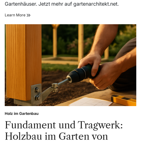
Gartenhäuser. Jetzt mehr auf gartenarchitekt.net.
Kostenplanung
Learn More
für
Gartenprojekte
mit
gartenarchitekt.net
Holz im Gartenbau
Posted
in
Fundament und Tragwerk:
Holzbau im Garten von