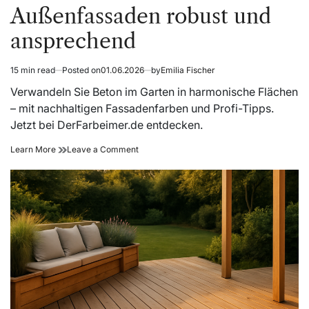
Außenfassaden robust und
ansprechend
15 min read
Posted on
01.06.2026
by
Emilia Fischer
Estimated
read
Verwandeln Sie Beton im Garten in harmonische Flächen
time
– mit nachhaltigen Fassadenfarben und Profi-Tipps.
Jetzt bei DerFarbeimer.de entdecken.
Fassadenfarbe
on
Learn More
Leave a Comment
Beton:
Fassadenfarbe
Außenfassaden
Beton:
robust
Außenfassaden
und
robust
ansprechend
und
ansprechend