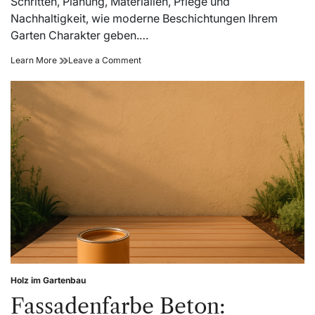
Schritten, Planung, Materialien, Pflege und
Nachhaltigkeit, wie moderne Beschichtungen Ihrem
Garten Charakter geben.…
Betonoptik
on
Learn More
Leave a Comment
selbst
Betonoptik
gestalten:
selbst
moderne
gestalten:
Beschichtungen
moderne
für
Beschichtungen
DIY-
für
Projekte
DIY-
Projekte
Holz im Gartenbau
Posted
in
Fassadenfarbe Beton: