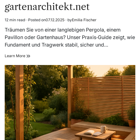
gartenarchitekt.net
12 min read
Posted on
07.12.2025
by
Emilia Fischer
Estimated
read
Träumen Sie von einer langlebigen Pergola, einem
time
Pavillon oder Gartenhaus? Unser Praxis‑Guide zeigt, wie
Fundament und Tragwerk stabil, sicher und…
Fundament
Learn More
und
Tragwerk:
Holzbau
im
Garten
von
gartenarchitekt.net